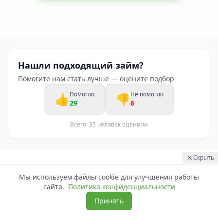
Нашли подходящий займ?
Помогите нам стать лучше — оцените подбор
Помогло
Не помогло
👍
👎
29
6
Всего:
35
человек оценили
Скрыть
Все виды займов — подберём за
22:14
Выдан
Мы используем файлы cookie для улучшения работы
23 312 ₽
Наталья
Воронеж
сайта.
Политика конфиденциальности
2 минуты
Принять
Узнать, где мне дадут займ сегодня
Выберите сумму, срок или условие — покажем