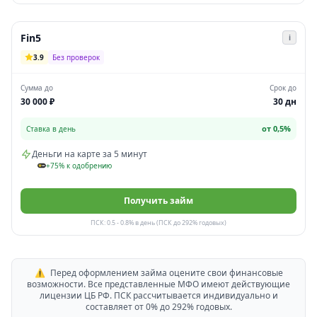
Fin5
i
3.9
Без проверок
Сумма до
Срок до
30 000 ₽
30 дн
от 0,5%
Ставка в день
Деньги на карте за 5 минут
+75% к одобрению
Получить займ
ПСК: 0.5 - 0.8% в день (ПСК до 292% годовых)
⚠️
Перед оформлением займа оцените свои финансовые
возможности. Все представленные МФО имеют действующие
лицензии ЦБ РФ. ПСК рассчитывается индивидуально и
составляет от 0% до 292% годовых.