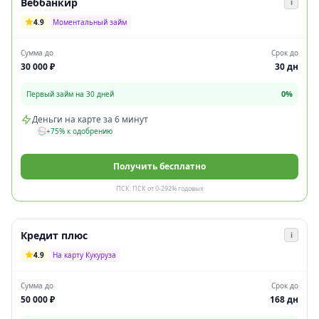
Веббанкир
i
4.9
Моментальный займ
Сумма до
Срок до
30 000 ₽
30 дн
0%
Первый займ на 30 дней
Деньги на карте за 6 минут
+75% к одобрению
Получить бесплатно
ПСК: ПСК от 0-292% годовых
Кредит плюс
i
4.9
На карту Кукуруза
Сумма до
Срок до
50 000 ₽
168 дн