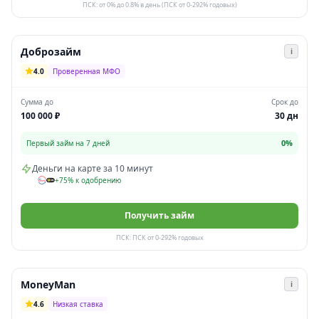
ПСК: от 0% до 0.8% в день (ПСК от 0-292% годовых)
Доброзайм
i
4.0
Проверенная МФО
Сумма до
Срок до
100 000 ₽
30 дн
0%
Первый займ на 7 дней
Деньги на карте за 10 минут
+75% к одобрению
Получить займ
ПСК: ПСК от 0-292% годовых
MoneyMan
i
4.6
Низкая ставка