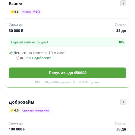
Езаем
i
4.6
Новая МФО
Сумма до
Срок до
30 000 ₽
35 дн
0%
Первый займ на 35 дней
Деньги на карте за 10 минут
+75% к одобрению
Получить до 45000₽
ПСК: от 0% до 0.8% в день (ПСК от 0-292% годовых)
Доброзайм
i
4.0
Свежая компания
Сумма до
Срок до
100 000 ₽
30 дн