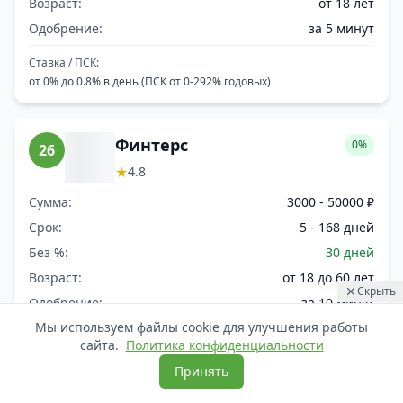
Возраст:
от 18 лет
Одобрение:
за 5 минут
Ставка / ПСК:
от 0% до 0.8% в день (ПСК от 0-292% годовых)
Финтерс
0%
26
★
4.8
Сумма:
3000 - 50000 ₽
Срок:
5 - 168 дней
Без %:
30 дней
Возраст:
от 18 до 60 лет
Скрыть
Одобрение:
за 10 минут
01:56
Выдан
Мы используем файлы cookie для улучшения работы
Ставка / ПСК:
27 308 ₽
Анастасия
Воронеж
сайта.
Политика конфиденциальности
от 0% до 0.8% в день (ПСК от 0-292% годовых)
Принять
Узнать, где мне дадут займ сегодня
Вход: