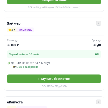
ПСК: от 0% до 0.8% в день (ПСК от 0-292% годовых)
Займер
i
4.7
Новый займ
Сумма до
Срок до
30 000 ₽
30 дн
0%
Первый займ на 30 дней
Деньги на карте за 5 минут
+75% к одобрению
Получить бесплатно
ПСК: ПСК от 0% до 292%
еКапуста
i