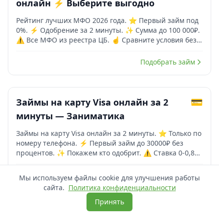
онлайн ⚡️ Выберите выгодно
Рейтинг лучших МФО 2026 года. ⭐️ Первый займ под
0%. ⚡️ Одобрение за 2 минуты. ✨ Сумма до 100 000₽.
⚠️ Все МФО из реестра ЦБ. ☝️ Сравните условия без
ск...
Подобрать займ
💳
Займы на карту Visa онлайн за 2
минуты — Заниматика
Займы на карту Visa онлайн за 2 минуты. ⭐️ Только по
номеру телефона. ⚡️ Первый займ до 30000₽ без
процентов. ✨ Покажем кто одобрит. ⚠️ Ставка 0-0,8%
...
Подобрать займ
Мы используем файлы cookie для улучшения работы
сайта.
Политика конфиденциальности
Принять
Узнать, где мне дадут займ сегодня
💳
Займы на карту Momentum за 2