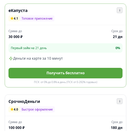
еКапуста
i
4.1
Топовое приложение
Сумма до
Срок до
30 000 ₽
21 дн
0%
Первый займ на 21 день
Деньги на карте за 10 минут
Получить бесплатно
ПСК: от 0% до 0.8% в день (ПСК от 0-292% годовых)
СрочноДеньги
i
4.0
Быстрое оформление
Сумма до
Срок до
100 000 ₽
180 дн