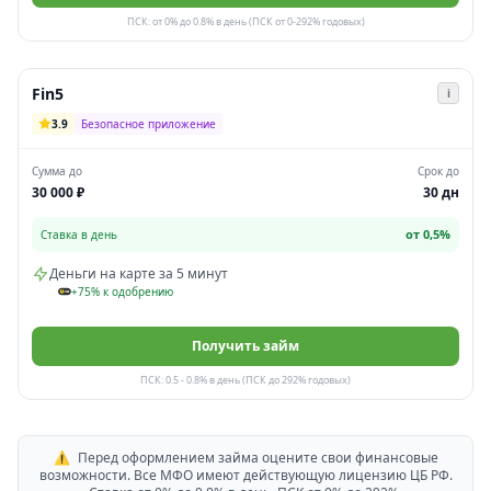
ПСК: от 0% до 0.8% в день (ПСК от 0-292% годовых)
Fin5
i
3.9
Безопасное приложение
Сумма до
Срок до
30 000 ₽
30 дн
от 0,5%
Ставка в день
Деньги на карте за 5 минут
+75% к одобрению
Получить займ
ПСК: 0.5 - 0.8% в день (ПСК до 292% годовых)
⚠️
Перед оформлением займа оцените свои финансовые
возможности. Все МФО имеют действующую лицензию ЦБ РФ.